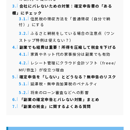
3.
会社にバレないための対策：確定申告書の「ある
欄」にチェック
3.1.
住民税の徴収方法を「普通徴収（自分で納
付）」にする
3.2.
ふるさと納税をしている場合の注意点（ワン
ストップ特例は使えない？）
4.
副業でも経費は重要！所得を圧縮して税金を下げる
4.1.
家賃やネット代の家事按分は副業でも有効
4.2.
レシート管理にクラウド会計ソフト（freee/
MF/弥生）が役立つ理由
5.
確定申告を「しない」とどうなる？無申告のリスク
5.1.
延滞税・無申告加算税のペナルティ
5.2.
将来のローン審査などへの影響
6.
「副業の確定申告とバレない対策」まとめ
7.
「副業の税金」に関するよくある質問