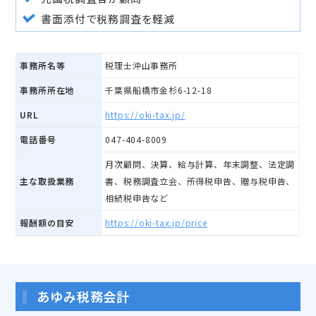
書面添付で税務調査を軽減
事務所名等
税理士沖山事務所
事務所所在地
千葉県船橋市金杉6-12-18
URL
https://oki-tax.jp/
電話番号
047-404-8009
月次顧問、決算、給与計算、年末調整、法定調
主な取扱業務
書、税務調査立会、所得税申告、贈与税申告、
相続税申告など
報酬額の目安
https://oki-tax.jp/price
あゆみ税務会計