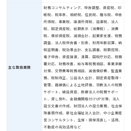
財務コンサルティング、申告調整、資産税、印
紙税、税率表、相続税、住民税、贈与税、申告
所得税、事業税、譲渡所得税、延滞税、法人
税、固定資産税、総額表示（消費税）、消費
税、償却資産税、減損会計、起業家支援、税務
調査、法人税申告書・別表、耐用年数試算、納
税証明書、税効果会計、支払調書、税額控除、
電子申告、資産譲渡、清算、国税庁対応、税務
署対応、財務改善、給与等税務相談、事業承継
主な取扱業務
対策、交際費等税務相談、減価償却費、監査業
務、税制改正、公益法人会計、固定資産取得・
管理、路線価による土地評価、宗教法人の税務
サポート、繰延資産、医療法人の税務サポー
ト、貸し倒れ、金融機関格付けUP対策、法人
設立文書の作成、財団法人の設立業務、社会保
険書類作成、新社会福祉法人会計、中小企業経
営コンサルタント、生保・損保見直し・活用、
不動産の有効活用など