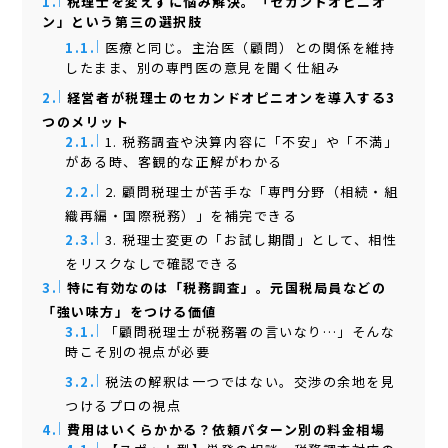
1.
税理士を変えずに悩み解決。「セカンドオピニオ
ン」という第三の選択肢
1.1.
医療と同じ。主治医（顧問）との関係を維持
したまま、別の専門医の意見を聞く仕組み
2.
経営者が税理士のセカンドオピニオンを導入する3
つのメリット
2.1.
1. 税務調査や決算内容に「不安」や「不満」
がある時、客観的な正解がわかる
2.2.
2. 顧問税理士が苦手な「専門分野（相続・組
織再編・国際税務）」を補完できる
2.3.
3. 税理士変更の「お試し期間」として、相性
をリスクなしで確認できる
3.
特に有効なのは「税務調査」。元国税局員などの
「強い味方」をつける価値
3.1.
「顧問税理士が税務署の言いなり…」そんな
時こそ別の視点が必要
3.2.
税法の解釈は一つではない。交渉の余地を見
つけるプロの視点
4.
費用はいくらかかる？依頼パターン別の料金相場