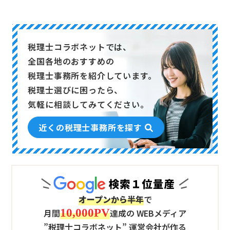
税理士コラボネットでは、
全国各地のおすすめの
税理士事務所を
紹介しています。
税理士選びに困ったら、
気軽に相談してみてください。
近くの税理士事務所を探す
オープンから半年
で
10,000PV
月間
達成の
WEBメディア
”税理士コラボネット” 運営会社が作る