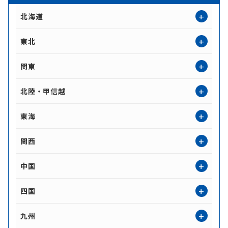
北海道
北海道
東北
青森
岩手
秋田
関東
宮城
山形
福島
茨城
栃木
群馬
北陸・甲信越
埼玉
千葉
東京
富山
石川
福井
東海
神奈川
山梨
長野
新潟
岐阜
静岡
愛知
関西
三重
大阪
京都
兵庫
中国
奈良
滋賀
和歌山
鳥取
島根
岡山
四国
広島
山口
徳島
香川
愛媛
九州