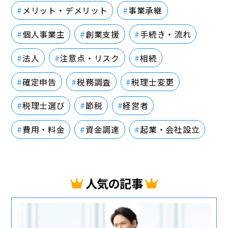
メリット・デメリット
事業承継
個人事業主
創業支援
手続き・流れ
法人
注意点・リスク
相続
確定申告
税務調査
税理士変更
税理士選び
節税
経営者
費用・料金
資金調達
起業・会社設立
人気の記事