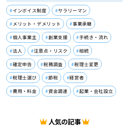
インボイス制度
サラリーマン
メリット・デメリット
事業承継
個人事業主
創業支援
手続き・流れ
法人
注意点・リスク
相続
確定申告
税務調査
税理士変更
税理士選び
節税
経営者
費用・料金
資金調達
起業・会社設立
人気の記事