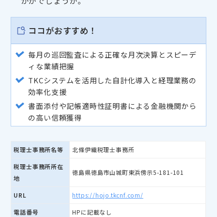
かがでしょうか。
ココがおすすめ！
毎月の巡回監査による正確な月次決算とスピーデ
ィな業績把握
TKCシステムを活用した自計化導入と経理業務の
効率化支援
書面添付や記帳適時性証明書による金融機関から
の高い信頼獲得
税理士事務所名等
北條伊織税理士事務所
税理士事務所所在
徳島県徳島市山城町東浜傍示5-181-101
地
URL
https://hojo.tkcnf.com/
電話番号
HPに記載なし