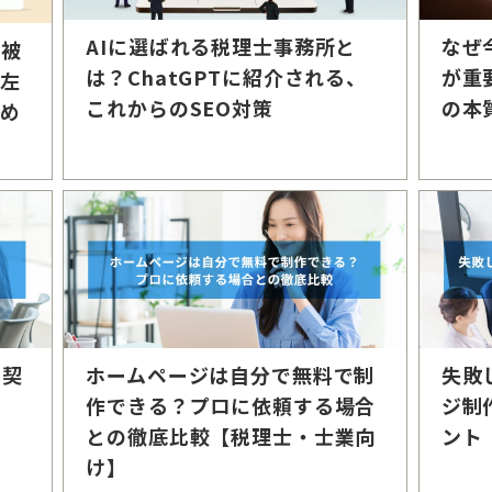
AIに選ばれる税理士事務所と
なぜ
の被
は？ChatGPTに紹介される、
が重
を左
これからのSEO対策
の本
集め
？契
ホームページは自分で無料で制
失敗
作できる？プロに依頼する場合
ジ制
との徹底比較【税理士・士業向
ント
け】