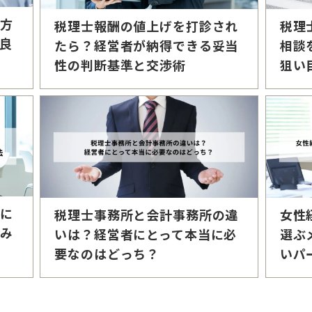
い方
税理士報酬の値上げを打診され
税理
良
たら？経営者が納得できる妥当
相談
性の判断基準と交渉術
狙い
士に
税理士事務所と会計事務所の違
女性
頼み
いは？経営者にとって本当に必
選ぶ
要なのはどっち？
いパ