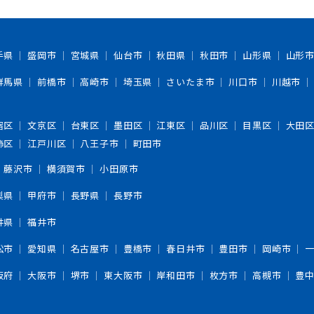
手県
盛岡市
宮城県
仙台市
秋田県
秋田市
山形県
山形
群馬県
前橋市
高崎市
埼玉県
さいたま市
川口市
川越市
宿区
文京区
台東区
墨田区
江東区
品川区
目黒区
大田
飾区
江戸川区
八王子市
町田市
藤沢市
横須賀市
小田原市
梨県
甲府市
長野県
長野市
井県
福井市
松市
愛知県
名古屋市
豊橋市
春日井市
豊田市
岡崎市
阪府
大阪市
堺市
東大阪市
岸和田市
枚方市
高槻市
豊