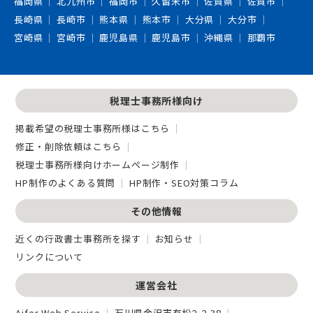
福岡県
北九州市
福岡市
久留米市
佐賀県
佐賀市
長崎県
長崎市
熊本県
熊本市
大分県
大分市
宮崎県
宮崎市
鹿児島県
鹿児島市
沖縄県
那覇市
税理士事務所様向け
掲載希望の税理士事務所様はこちら
修正・削除依頼はこちら
税理士事務所様向けホームページ制作
HP制作のよくある質問
HP制作・SEO対策コラム
その他情報
近くの行政書士事務所を探す
お知らせ
リンクについて
運営会社
Aifer Web Service
石川県金沢市有松2-2-38